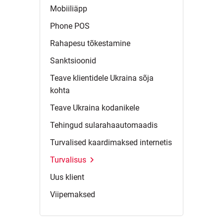
Mobiiliäpp
Phone
POS
Rahapesu
tõkestamine
Sanktsioonid
Teave klientidele Ukraina sõja
kohta
Teave Ukraina
kodanikele
Tehingud
sularahaautomaadis
Turvalised kaardimaksed
internetis
Turvalisus
Uus
klient
Viipemaksed