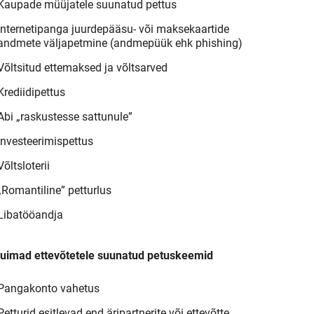
Kaupade müüjatele suunatud pettus
Internetipanga juurdepääsu- või maksekaartide
andmete väljapetmine (andmepüük ehk phishing)
Võltsitud ettemaksed ja võltsarved
Krediidipettus
Abi „raskustesse sattunule”
Investeerimispettus
Võltsloterii
„Romantiline” petturlus
Libatööandja
uimad ettevõtetele suunatud petuskeemid
Pangakonto vahetus
Petturid esitlevad end äripartnerite või ettevõtte