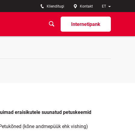
Klienditugi
Kontakt
ET
Internetipank
uimad eraisikutele suunatud petuskeemid
Petukõned (kõne andmepüük ehk vishing)