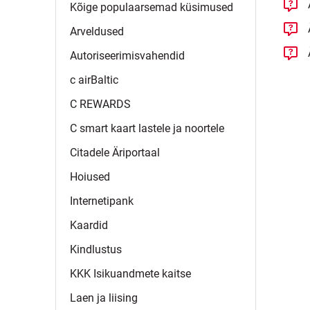
Kõige populaarsemad
küsimused
Arveldused
Autoriseerimisvahendid
c
airBaltic
C
REWARDS
C smart kaart lastele ja
noortele
Citadele
Äriportaal
Hoiused
Internetipank
Kaardid
Kindlustus
KKK Isikuandmete
kaitse
Laen ja
liising