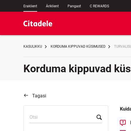
Eraklient
Äriklient
Pangast
C REWARDS
KASULIKKU
KORDUMA KIPPUVAD KÜSIMUSED
TURVALIS
Korduma kippuvad kü
Tagasi
Kuida
Otsi