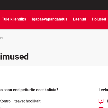
Tule kliendiks
Igapäevapangandus
Laenud
Hoiused
US
simused
s saan end petturite eest kaitsta?
Levin
Kontrolli teavet hoolikalt