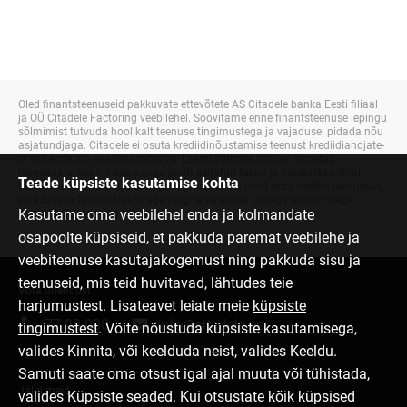
Oled finantsteenuseid pakkuvate ettevõtete AS Citadele banka Eesti filiaal
ja OÜ Citadele Factoring veebilehel. Soovitame enne finantsteenuse lepingu
sõlmimist tutvuda hoolikalt teenuse tingimustega ja vajadusel pidada nõu
asjatundjaga. Citadele ei osuta krediidinõustamise teenust krediidiandjate-
ja vahendajate seaduse mõistes. Laenu võtmise otsuse langetab
laenusaaja, kes hindab panga poolt esitatud teabe ja hoiatuste põhjal
Teade küpsiste kasutamise kohta
pakutava laenutoote ja lepingutingimuste sobivust oma isikliku laenuhuvi, -
vajaduse ja finantsolukorraga ning ta vastutab lepingu sõlmimisega
Kasutame oma veebilehel enda ja kolmandate
kaasnevate tagajärgede eest.
osapoolte küpsiseid, et pakkuda paremat veebilehe ja
veebiteenuse kasutajakogemust ning pakkuda sisu ja
teenuseid, mis teid huvitavad, lähtudes teie
Võta ühendust
harjumustest. Lisateavet leiate meie
küpsiste
77 00 000
info@citadele.ee
tingimustest
. Võite nõustuda küpsiste kasutamisega,
valides Kinnita, või keelduda neist, valides Keeldu.
Samuti saate oma otsust igal ajal muuta või tühistada,
Jälgi meid
valides Küpsiste seaded. Kui otsustate kõik küpsised