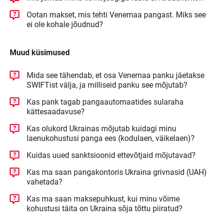
Ootan makset, mis tehti Venemaa pangast. Miks see
ei ole kohale jõudnud?
Muud küsimused
Mida see tähendab, et osa Venemaa panku jäetakse
SWIFTist välja, ja milliseid panku see mõjutab?
Kas pank tagab pangaautomaatides sularaha
kättesaadavuse?
Kas olukord Ukrainas mõjutab kuidagi minu
laenukohustusi panga ees (kodulaen, väikelaen)?
Kuidas uued sanktsioonid ettevõtjaid mõjutavad?
Kas ma saan pangakontoris Ukraina grivnasid (UAH)
vahetada?
Kas ma saan maksepuhkust, kui minu võime
kohustusi täita on Ukraina sõja tõttu piiratud?