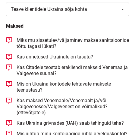
Toggle
Teave klientidele Ukraina sõja
kohta
Maksed
Miks mu sissetulev/väljaminev makse sanktsioonide
tõttu tagasi lükati?
Kas annetused Ukrainale on tasuta?
Kas Citadele teostab erakliendi makseid Venemaa ja
Valgevene suunal?
Mis on Ukraina kontodele tehtavate maksete
teenustasu?
Kas maksed Venemaale/Venemaalt ja/või
Valgevenesse/Valgevenest on võimalikud?
(ettevõtjatele)
Kas Ukraina grivnades (UAH) saab tehinguid teha?
Mis juhtub minu kontojäägiga rubla arvelduskontol?