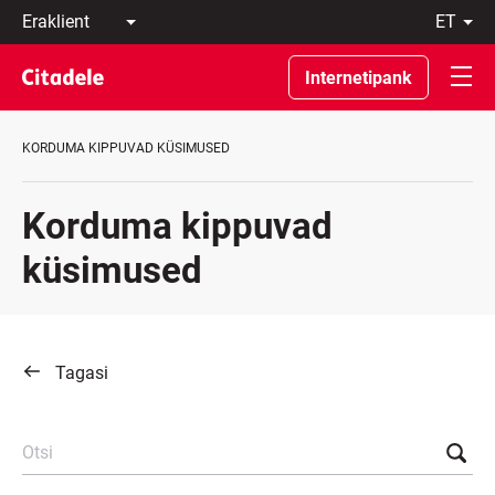
Eraklient
et
Äriklient
Eesti
Pangast
По-
Internetipank
C
русски
REWARDS
In
English
KORDUMA KIPPUVAD KÜSIMUSED
Korduma kippuvad
küsimused
Tagasi
Otsi