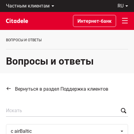
Частным
ru
клиентам
Eesti
Бизнес-
По-
Интернет-банк
клиентам
русски
О
In
банке
English
ВОПРОСЫ И ОТВЕТЫ
C
REWARDS
Вопросы и ответы
Вернуться в раздел Поддержка клиентов
Искать
Toggle
c
airBaltic