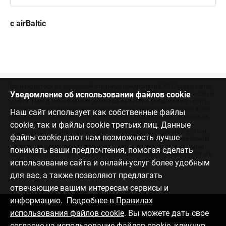
c airBaltic
Вы находитесь на домашней странице предприятий AS Citadele banka
Уведомление об использовании файлов cookie
Эстонский филиал и OÜ Citadele Factoring, предлагающих финансовые
услуги. Перед заключением договора на любую финансовую услугу
мы рекомендуем тщательно ознакомиться с условиями услуги и при
Наш сайт использует как собственные файлы
необходимости проконсультироваться со специалистом. Citadele не
cookie, так и файлы cookie третьих лиц. Данные
оказывает услуги кредитного консультирования в значении,
указанном в Законе о кредиторах и посредниках. Решение о взятии
файлы cookie дают нам возможность лучше
займа принимает заемщик, который на основании предоставленной
банком информации и предостережений оценивает предлагаемый
понимать ваши предпочтения, помогая сделать
кредитный продукт и то, насколько условия займа соответствуют его
использование сайта и онлайн-услуг более удобным
личным интересам, потребностям и финансовой ситуации, и он же
отвечает за последствия заключения договора.
для вас, а также позволяют предлагать
отвечающие вашим интересам сервисы и
информацию. Подробнее в
Правилах
использования файлов cookie
. Вы можете дать свое
Связаться с нами
согласие на использование файлов cookie, кликнув