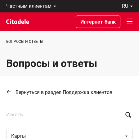
Частным
ru
клиентам
Eesti
Бизнес-
По-
Интернет-банк
клиентам
русски
О
In
банке
English
ВОПРОСЫ И ОТВЕТЫ
C
REWARDS
Вопросы и ответы
Вернуться в раздел Поддержка клиентов
Искать
Toggle
Kарты