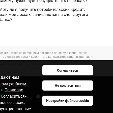
самому нужно будет осуществлять переводы?
Могу ли я получить потребительский кредит,
если мои доходы зачисляются на счет другого
банка?
е услуги. Перед заключением договора на любую финансовую
 не оказывает услуги кредитного консультирования в значении,
анком информации и предостережений оценивает предлагаемый
ечает за последствия заключения договора.
Согласиться
e дают нам
более удобным
Не согласиться
ownload mobile app
е в
Правилах
«Согласиться»,
Настройки файлов cookie
вое согласие,
 функциональные