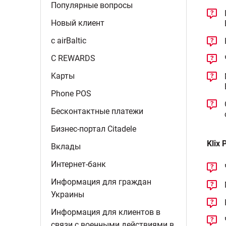
Популярные
вопросы
Новый
клиент
c
airBaltic
C
REWARDS
Kарты
Phone
POS
Бесконтактные
платежи
Бизнес-портал
Citadele
Klix 
Вклады
Интернет-банк
Информация для граждан
Украины
Информация для клиентов в
связи с военными действиями в