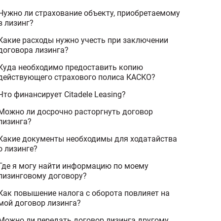
Нужно ли страхование объекту, приобретаемому
в лизинг?
Какие расходы нужно учесть при заключении
договора лизинга?
Куда необходимо предоставить копию
действующего страхового полиса КАСКО?
Что финансирует Citadele Leasing?
Можно ли досрочно расторгнуть договор
лизинга?
Какие документы необходимы для ходатайства
о лизинге?
Где я могу найти информацию по моему
лизинговому договору?
Как повышение налога с оборота повлияет на
мой договор лизинга?
Можно ли передать договор лизинга другому