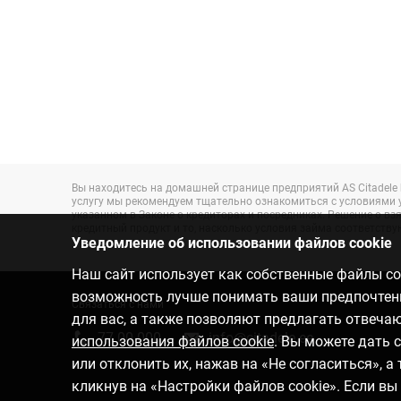
Вы находитесь на домашней странице предприятий AS Citadele
услугу мы рекомендуем тщательно ознакомиться с условиями ус
указанном в Законе о кредиторах и посредниках. Решение о 
кредитный продукт и то, насколько условия займа соответству
Уведомление об использовании файлов cookie
Наш сайт использует как собственные файлы coo
возможность лучше понимать ваши предпочтения
Связаться с нами
для вас, а также позволяют предлагать отвеч
77 00 000
info@citadele.ee
использования файлов cookie
. Вы можете дать 
или отклонить их, нажав на «Не согласиться», 
кликнув на «Настройки файлов cookie». Если в