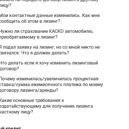
лицу?
Мои контактные данные изменились. Как мне
сообщить об этом в лизинг?
Нужно ли страхование KACKO автомобилю,
приобретаемому в лизинг?
Я подал заявку на лизинг, но со мной никто не
связался. Что я должен делать?
Что делать если я хочу изменить лизинговый
договор?
Почему изменилась/увеличилась процентная
ставка/сумма ежемесячного платежа по моему
договору лизинга/аренды?
Какие основные требования к
ходатайствующему для получения лизинга
частному лицу?
й кредит