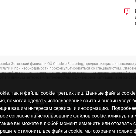
 banka Эстонский филиал и OÜ Citadele Factoring, предлагающих финансовы
луги и при необходимости проконсультироваться со специалистом. Citadele
взятии займа принимает заемщик, который на основании предоставленной б
ют его личным интересам, потребностям и финансовой ситуации, и он же отв
kie, так и файлы cookie третьих лиц. Данные файлы cooki
, помогая сделать использование сайта и онлайн-услуг 
Следите за новостями
D
ающие вашим интересам сервисы и информацию. Подробне
свое согласие на использование файлов cookie, кликнув на 
а также вы можете в любой момент изменить или отозвать с
ы решите отклонить все файлы cookie, мы сохраним только